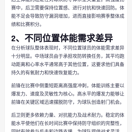
赛中，后卫需要保持位置感、进行对抗和快速回防。体
能不足会导致防守漏洞增加，进而直接影响赛季整体成
绩和比赛积分。
2、不同位置体能需求差异
在分析球队整体表现时，不同位置球员的体能需求差异
十分明显。中场球员由于承担攻防转换任务，其平均跑
动距离和心率水平通常高于其他位置，这要求他们具备
持久的有氧耐力和快速恢复能力。
前锋在比赛中侧重短距离高强度冲刺，体能训练主要以
爆发力、速度及灵敏性为核心。高水平的爆发力能够让
前锋在关键区域迅速摆脱防守，为球队创造射门机会。
后卫则更多依赖力量、对抗能力及战术耐力。稳定的体
能水平使他们在长时间比赛中保持防守组织的完整性，
同时有效参与反击和边路支援，为球队提供战术灵活