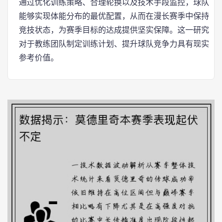
通过优化训练策略、合理轮换以及技术手段监控，球队
能够实现体能分布的最优配置，从而在漫长赛季中保持
竞技状态，为赛季目标的达成提供坚实保障。这一研究
对于教练团队制定训练计划、提升球队竞争力具有现实
参考价值。