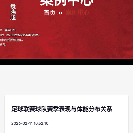
案例中心
首页
案例中心
足球联赛球队赛季表现与体能分布关系
2026-02-11 10:52:10