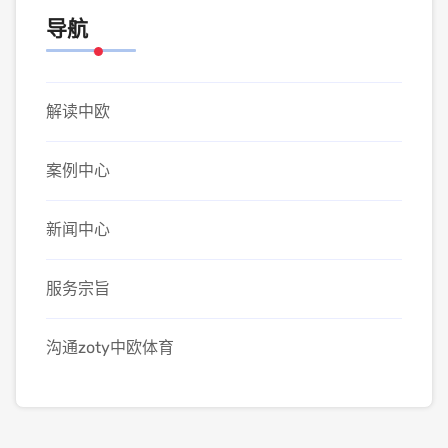
导航
解读中欧
案例中心
新闻中心
服务宗旨
沟通zoty中欧体育