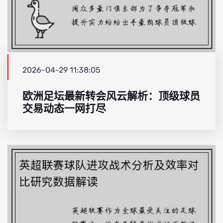
2026-04-29 11:38:05
欧洲足坛最新转会风云解析：顶级球员
交易动态一网打尽