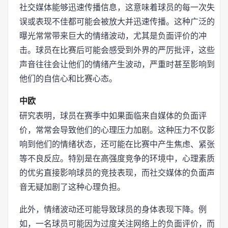
社交媒体能够迅速传播信息，这意味着球员的每一次失
误或表现不佳都可能会被放大并迅速传播。这种广泛的
曝光常常带来巨大的情绪波动，尤其是负面评价的冲
击。球员在比赛后可能会感受到外界的严厉批评，这些
声音往往会让他们的情绪产生波动，严重时甚至影响到
他们的自信心和比赛心态。
中欧
研究表明，球员在赛季中如果面临来自媒体的负面评
价，常常会导致他们的心理压力加剧。这种压力不仅影
响到他们的情绪状态，还可能在比赛中产生焦虑、紧张
等不良反应。特别是在高强度竞争的环境中，心理素质
的优劣直接影响球员的竞技表现，而社交媒体的负面声
音无疑加剧了这种心理负担。
此外，情绪波动还可能导致球员的身体表现下降。例
如，一名球员可能因为过度关注网络上的负面评价，而