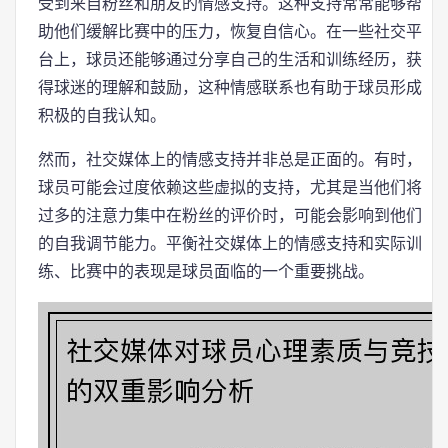
受到来自粉丝和朋友的情感支持。这种支持常常能够帮
助他们缓解比赛中的压力，恢复自信心。在一些社交平
台上，球员还能够通过分享自己的生活和训练经历，获
得球迷的理解和鼓励，这种情感联系也有助于球员形成
积极的自我认知。
然而，社交媒体上的情感支持并非总是正面的。有时，
球员可能会过度依赖这些虚拟的支持，尤其是当他们将
过多的注意力集中在粉丝的评价时，可能会影响到他们
的自我调节能力。平衡社交媒体上的情感支持和实际训
练、比赛中的表现是球员面临的一个重要挑战。