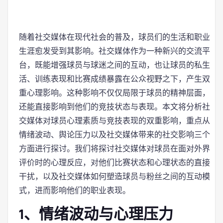
随着社交媒体在现代社会的普及，球员们的生活和职业
生涯愈发受到其影响。社交媒体作为一种新兴的交流平
台，既能增强球员与球迷之间的互动，也让球员的私生
活、训练表现和比赛成绩暴露在公众视野之下，产生双
重心理影响。这种影响不仅仅局限于球员的精神层面，
还能直接影响到他们的竞技状态与表现。本文将分析社
交媒体对球员心理素质与竞技表现的双重影响，重点从
情绪波动、舆论压力以及社交媒体带来的社交影响三个
方面进行探讨。我们将探讨社交媒体对球员在面对外界
评价时的心理反应，对他们比赛状态和心理状态的直接
干扰，以及社交媒体如何塑造球员与粉丝之间的互动模
式，进而影响他们的职业表现。
1、情绪波动与心理压力