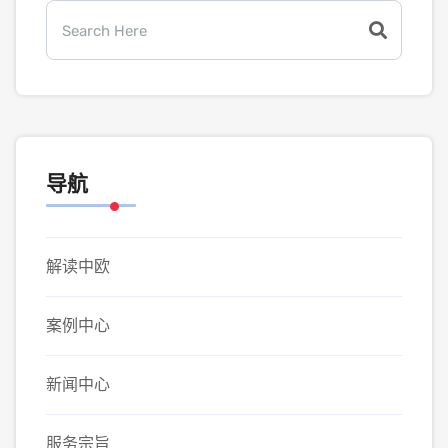
导航
解读中欧
案例中心
新闻中心
服务宗旨