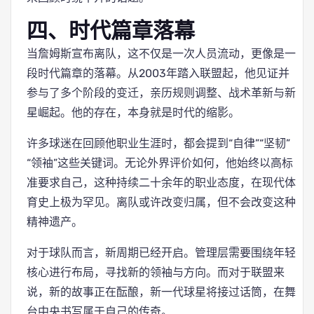
四、时代篇章落幕
当詹姆斯宣布离队，这不仅是一次人员流动，更像是一
段时代篇章的落幕。从2003年踏入联盟起，他见证并
参与了多个阶段的变迁，亲历规则调整、战术革新与新
星崛起。他的存在，本身就是时代的缩影。
许多球迷在回顾他职业生涯时，都会提到“自律”“坚韧”
“领袖”这些关键词。无论外界评价如何，他始终以高标
准要求自己，这种持续二十余年的职业态度，在现代体
育史上极为罕见。离队或许改变归属，但不会改变这种
精神遗产。
对于球队而言，新周期已经开启。管理层需要围绕年轻
核心进行布局，寻找新的领袖与方向。而对于联盟来
说，新的故事正在酝酿，新一代球星将接过话筒，在舞
台中央书写属于自己的传奇。