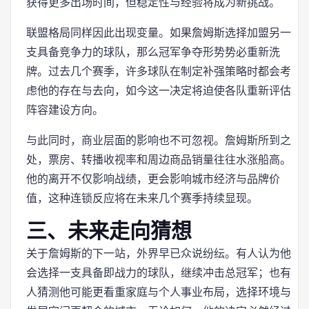
获得更多出场时间，但稳定性与经验将成为新挑战。
联盟格局同样因此出现变量。如果詹姆斯选择加盟另一
支具备竞争力的球队，那么冠军争夺形势势必重新洗
牌。过去几个赛季，许多球队在制定补强策略时都会考
虑他的存在与去向，如今这一决定将迫使各队重新评估
阵容建设方向。
与此同时，商业层面的影响也不可忽视。詹姆斯所到之
处，票房、转播收视率和周边商品销量往往水涨船高。
他的离开不仅影响战绩，更会影响城市经济与品牌价
值，这种连锁反应将在未来几个赛季持续显现。
三、未来走向猜想
关于詹姆斯的下一站，外界早已众说纷纭。有人认为他
会选择一支具备即战力的球队，继续冲击总冠军；也有
人猜测他可能更看重家庭与个人事业布局，选择环境与