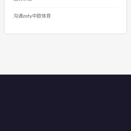
沟通zoty中欧体育