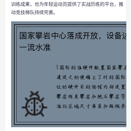
训练成果，也为年轻运动员提供了实战历练的平台，推
动竞技梯队持续完善。