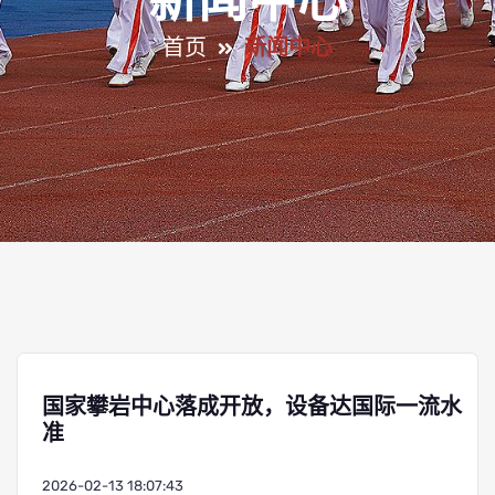
新闻中心
首页
新闻中心
国家攀岩中心落成开放，设备达国际一流水
准
2026-02-13 18:07:43