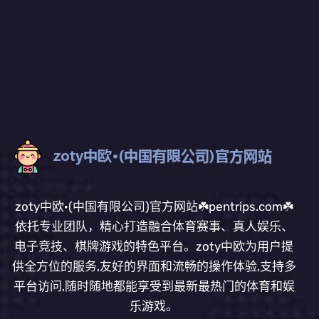
zoty中欧·(中国有限公司)官方网站☘️pentrips.com☘️
依托专业团队，精心打造融合体育赛事、真人娱乐、
电子竞技、棋牌游戏的特色平台。zoty中欧为用户提
供全方位的服务,友好的界面和流畅的操作体验,支持多
平台访问,随时随地都能享受到最新最热门的体育和娱
乐游戏。