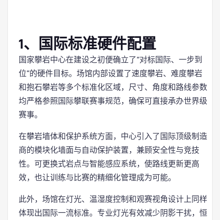
1、国际标准硬件配置
国家攀岩中心在建设之初便确立了“对标国际、一步到
位”的硬件目标。场馆内部设置了速度攀岩、难度攀岩
和抱石攀岩等多个标准化区域，尺寸、角度和路线参数
均严格参照国际攀联赛事规范，确保可直接承办世界级
赛事。
在攀岩墙体和保护系统方面，中心引入了国际顶级制造
商的模块化墙面与自动保护装置，兼顾安全性与竞技
性。可更换式岩点与智能感应系统，使路线更新更高
效，也让训练与比赛的精细化管理成为可能。
此外，场馆在灯光、温湿度控制和观赛视角设计上同样
体现出国际一流标准。专业灯光有效减少阴影干扰，恒