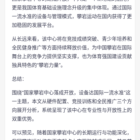
更是我国体育基础设施理念升级的集中体现。通过国际
一流水准的设备与管理模式，攀岩运动在国内获得了更
加稳固的发展平台。
从长远来看，该中心将在竞技成绩突破、青少年培养和
全民健身推广等方面持续释放价值，为中国攀岩在国际
舞台上的竞争力提供坚实支撑，也为体育强国建设贡献
独具特色的“攀岩力量”。
总结：
围绕“国家攀岩中心落成开放，设备达国际一流水准”这
一主题，本文从硬件配置、竞技训练和全民推广三个方
向展开分析，系统呈现了该中心在专业性与开放性上的
双重优势。
可以预见，随着国家攀岩中心的长期运行与功能深化，