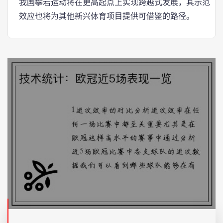
我国攀岩运动将在更高起点上实现跨越式发展，其示范
效应也将为其他新兴体育项目提供可借鉴的路径。