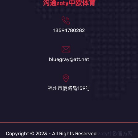
沟通zoty中欧体育
13594780282
bluegray@att.net
福州市厦路岛159号
Copyright © 2023 - All Rights Reserved
zoty中欧官方网